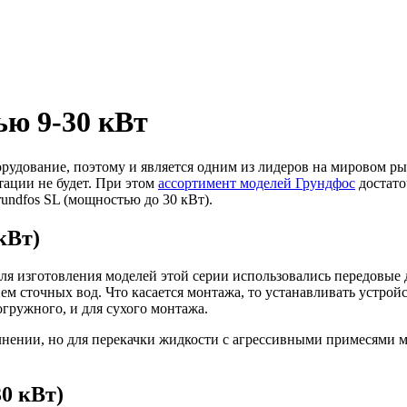
ью 9-30 кВт
рудование, поэтому и является одним из лидеров на мировом р
тации не будет. При этом
ассортимент моделей Грундфос
достато
undfos SL (мощностью до 30 кВт).
кВт)
 для изготовления моделей этой серии использовались передовые
ием сточных вод. Что касается монтажа, то устанавливать устро
огружного, и для сухого монтажа.
нении, но для перекачки жидкости с агрессивными примесями мо
0 кВт)